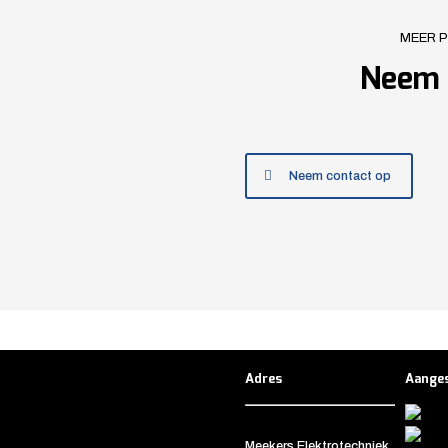
MEER 
Neem 
Neem contact op
Adres
Aanges
Meekers Elektrotechniek